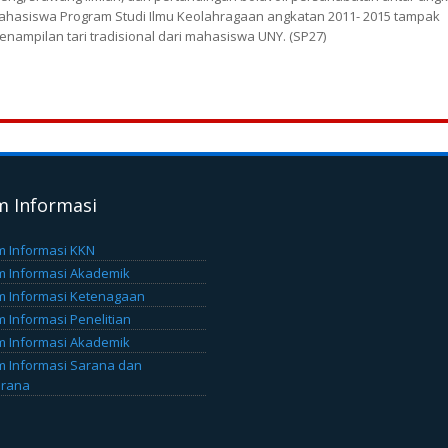
ahasiswa Program Studi Ilmu Keolahragaan angkatan 2011- 2015 tampak
ampilan tari tradisional dari mahasiswa UNY. (SP27)
m Informasi
m Informasi KKN
m Informasi Akademik
m Informasi Ketenagaan
m Informasi Penelitian
m Informasi Akademik
m Informasi Sarana dan
arana