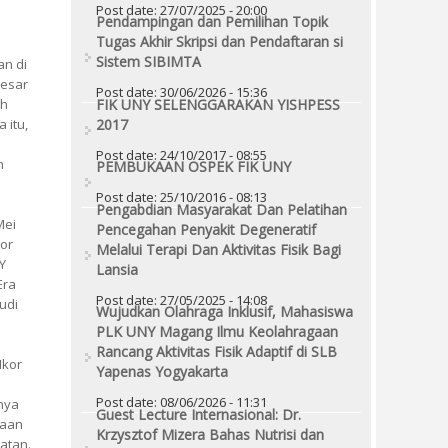
Post date:
27/07/2025 - 20:00
Pendampingan dan Pemilihan Topik
Tugas Akhir Skripsi dan Pendaftaran si
Sistem SIBIMTA
an di
besar
Post date:
30/06/2026 - 15:36
eh
FIK UNY SELENGGARAKAN YISHPESS
 itu,
2017
Post date:
24/10/2017 - 08:55
n
PEMBUKAAN OSPEK FIK UNY
Post date:
25/10/2016 - 08:13
Pengabdian Masyarakat Dan Pelatihan
Mei
Pencegahan Penyakit Degeneratif
or
Melalui Terapi Dan Aktivitas Fisik Bagi
Y
Lansia
Era
Post date:
27/05/2025 - 14:08
udi
Wujudkan Olahraga Inklusif, Mahasiswa
PLK UNY Magang Ilmu Keolahragaan
Rancang Aktivitas Fisik Adaptif di SLB
Ikor
Yapenas Yogyakarta
Post date:
08/06/2026 - 11:31
inya
Guest Lecture Internasional: Dr.
yaan
Krzysztof Mizera Bahas Nutrisi dan
atan.