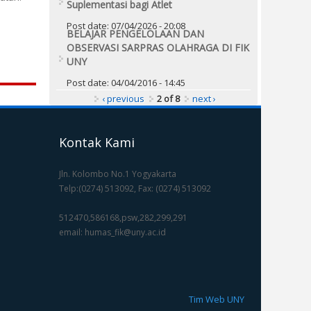
Suplementasi bagi Atlet
Post date:
07/04/2026 - 20:08
BELAJAR PENGELOLAAN DAN
OBSERVASI SARPRAS OLAHRAGA DI FIK
UNY
Post date:
04/04/2016 - 14:45
‹ previous
2 of 8
next ›
Kontak Kami
Jln. Kolombo No.1 Yogyakarta
Telp:(0274) 513092, Fax: (0274) 513092
512470,586168,psw,282,299,291
email: humas_fik@uny.ac.id
Tim Web UNY