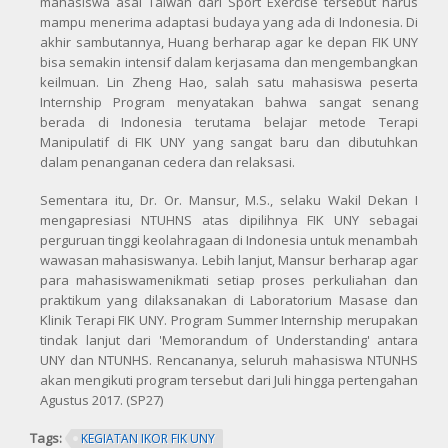
mahasiswa asal Taiwan dari Sport Exercise tersebut harus
mampu menerima adaptasi budaya yang ada di Indonesia. Di
akhir sambutannya, Huang berharap agar ke depan FIK UNY
bisa semakin intensif dalam kerjasama dan mengembangkan
keilmuan. Lin Zheng Hao, salah satu mahasiswa peserta
Internship Program menyatakan bahwa sangat senang
berada di Indonesia terutama belajar metode Terapi
Manipulatif di FIK UNY yang sangat baru dan dibutuhkan
dalam penanganan cedera dan relaksasi.
Sementara itu, Dr. Or. Mansur, M.S., selaku Wakil Dekan I
mengapresiasi NTUHNS atas dipilihnya FIK UNY sebagai
perguruan tinggi keolahragaan di Indonesia untuk menambah
wawasan mahasiswanya. Lebih lanjut, Mansur berharap agar
para mahasiswamenikmati setiap proses perkuliahan dan
praktikum yang dilaksanakan di Laboratorium Masase dan
Klinik Terapi FIK UNY. Program Summer Internship merupakan
tindak lanjut dari 'Memorandum of Understanding' antara
UNY dan NTUNHS. Rencananya, seluruh mahasiswa NTUNHS
akan mengikuti program tersebut dari Juli hingga pertengahan
Agustus 2017. (SP27)
Tags:
KEGIATAN IKOR FIK UNY