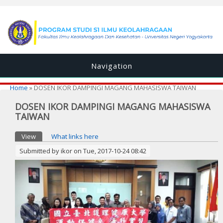
Navigation
You are here
Home
» DOSEN IKOR DAMPINGI MAGANG MAHASISWA TAIWAN
DOSEN IKOR DAMPINGI MAGANG MAHASISWA
TAIWAN
Primary tabs
View
(active tab)
What links here
Submitted by
ikor
on Tue, 2017-10-24 08:42