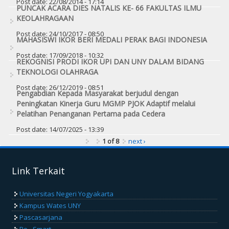
Post date:
22/08/2014 - 17:14
PUNCAK ACARA DIES NATALIS KE- 66 FAKULTAS ILMU
KEOLAHRAGAAN
Post date:
24/10/2017 - 08:50
MAHASISWI IKOR BERI MEDALI PERAK BAGI INDONESIA
Post date:
17/09/2018 - 10:32
REKOGNISI PRODI IKOR UPI DAN UNY DALAM BIDANG
TEKNOLOGI OLAHRAGA
Post date:
26/12/2019 - 08:51
Pengabdian Kepada Masyarakat berjudul dengan
Peningkatan Kinerja Guru MGMP PJOK Adaptif melalui
Pelatihan Penanganan Pertama pada Cedera
Post date:
14/07/2025 - 13:39
1 of 8
next ›
Link Terkait
Universitas Negeri Yogyakarta
Kampus Wates UNY
Pascasarjana
Be - Smart